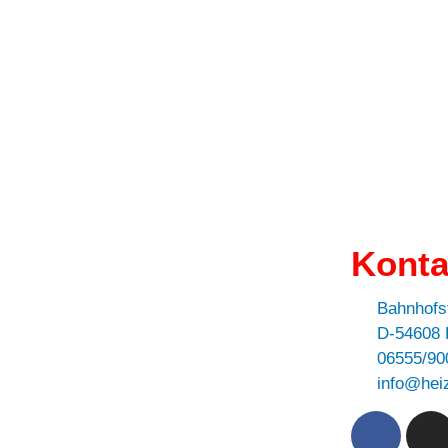
Konta
Bahnhofst
D-54608 B
06555/90
info@hei