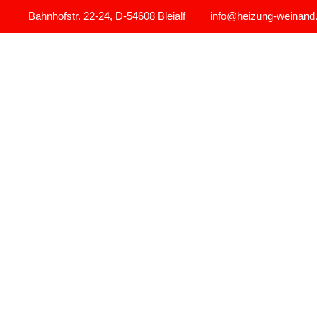
Bahnhofstr. 22-24, D-54608 Bleialf
info@heizung-weinand