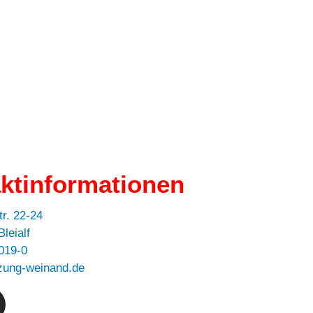
ktinformationen
r. 22-24
leialf
019-0
zung-weinand.de