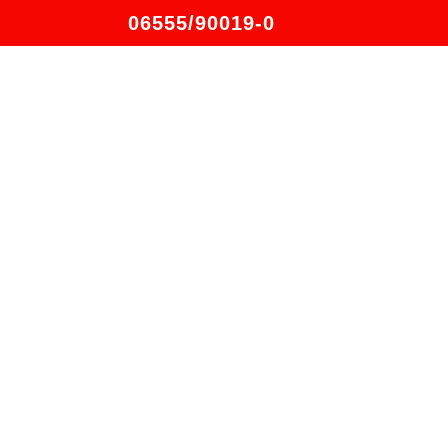
06555/90019-0
en
Über uns
Jobs
Kontakt